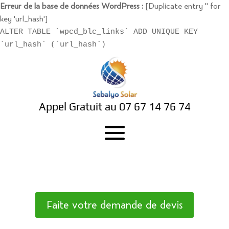
Erreur de la base de données WordPress :
[Duplicate entry '' for
key 'url_hash']
ALTER TABLE `wpcd_blc_links` ADD UNIQUE KEY
`url_hash` (`url_hash`)
Appel Gratuit au
07 67 14 76 74
Faite votre demande de devis